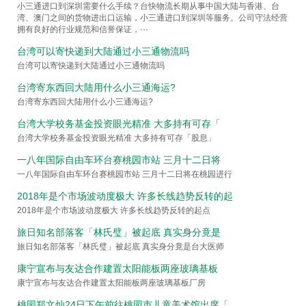
托运展示
小三通进口到深圳需要什么手续？台快物流长期从事中国大陆与香港、台
联系我们
湾、澳门之间的货物进出口运输，小三通进口到深圳等服务。公司守法经营
拥有良好的行业规范和信誉保证，···
Close Menu
台湾可以寄快递到大陆通过小三通物流吗
台湾可以寄快递到大陆通过小三通物流吗
台湾寄东西回大陆用什么小三通海运?
台湾寄东西回大陆用什么小三通海运?
台湾大学校务基金投资眼光精准 大多持有可存「
台湾大学校务基金投资眼光精准 大多持有可存「股息」
一八年国际自由车环台赛桃园市站 三月十二日将
一八年国际自由车环台赛桃园市站 三月十二日将在桃园进行
2018年是个市场波动度极大 许多长线趋势反转的起
2018年是个市场波动度极大 许多长线趋势反转的起点
旅日知名部落客「林氏璧」被起底 真实身分竟是
旅日知名部落客「林氏璧」被起底 真实身分竟是台大医师
康宁宣布与友达合作建置太阳能板两座玻璃基板
康宁宣布与友达合作建置太阳能板两座玻璃基板厂房
桃园郑文灿24日下午前往桃园市儿童美术馆出席「