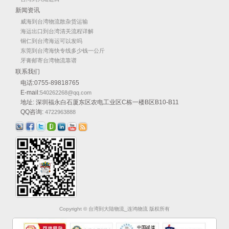
新闻资讯
威海到台湾物流散杂货运输
海运出口到台湾清关流程详解
铜仁到台湾海运可以发吗
东莞到台湾海快专线多少钱一公斤
牙膏邮寄台湾物流靠谱
联系我们
电话:0755-89818765
E-mail:
540262268@qq.com
地址: 深圳福永白石厦东区农电工业区C栋一楼B区B10-B11
QQ咨询:
4722963888
Copyright © 台湾到大陆物流_连鸿物流 版权所有