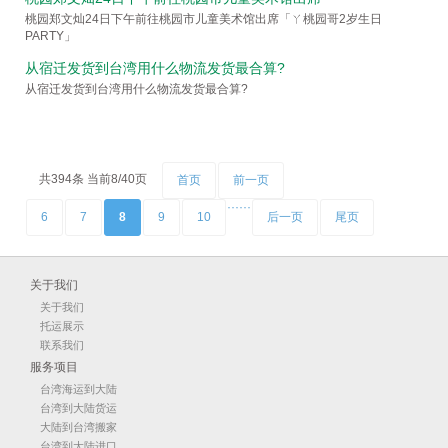
桃园郑文灿24日下午前往桃园市儿童美术馆出席「ㄚ桃园哥2岁生日
PARTY」
从宿迁发货到台湾用什么物流发货最合算?
从宿迁发货到台湾用什么物流发货最合算?
共394条 当前8/40页
首页
前一页
···
···
6
7
8
9
10
后一页
尾页
关于我们
关于我们
托运展示
联系我们
服务项目
台湾海运到大陆
台湾到大陆货运
大陆到台湾搬家
台湾到大陆进口