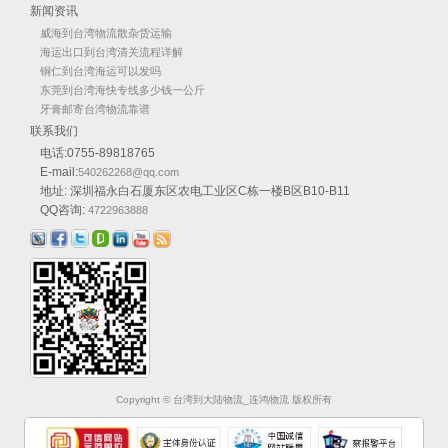
新闻资讯
威海到台湾物流散杂货运输
海运出口到台湾清关流程详解
铜仁到台湾海运可以发吗
东莞到台湾海快专线多少钱一公斤
牙膏邮寄台湾物流靠谱
联系我们
电话:0755-89818765
E-mail:
540262268@qq.com
地址: 深圳福永白石厦东区农电工业区C栋一楼B区B10-B11
QQ咨询:
4722963888
Copyright © 台湾到大陆物流_连鸿物流 版权所有