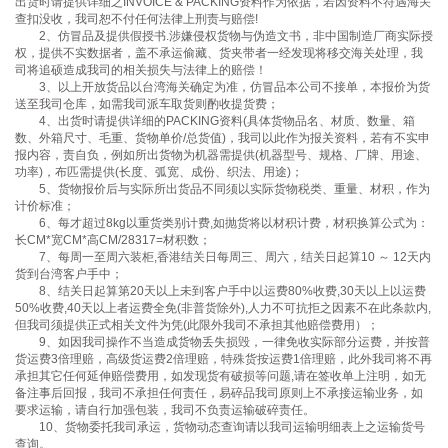
出货时请提供详细之INVOICE & PACKING资料作为依据，若因资料不符遇海关
查扣没收，我司恕不付任何法律上刑责与赔偿!
2、仿冒品及提供假授书.涉嫌侵权货物与伪造文书，非中国制造厂商实际授
权，提供不实数据者，盖不承运偷藏、货夹带者一经发现将移交海关处理，我
司将追硕造成我司的相关损失与法律上的赔偿！
3、以上开放货品以台湾海关确定为准，仿冒品本公司不接单，本报价为货
送至我司仓库，如需我司派车取货则酌收提货费；
4、出货时请提供详细的PACKING资料(具体货物品名、材质、数量、箱
数、外箱尺寸、毛重、货物单价/总货值)，我司以此作为报关资料，若有不实申
报内容，责自负，例如所出货物为机器需提供(机器型号、规格、厂牌、用途、
功率)，布匹需提供(长度、弧宽、成份、织法、用途)；
5、货物报价后与实际所出货品不同须以实际货物税类、重量、材积，作为
计价标准；
6、每才超过8kg以重货类别计费,如抛货将以材积计费，材积换算公式为：
长CM*宽CM*高CM/28317=材积数；
7、每周一至周六装柜,香港结关日每周三、周六，结关日起算10 ～ 12天内
货到台湾客户手中；
8、结关日起算第20天以上未到客户手中以运费80%收费,30天以上以运费
50%收费,40天以上者运费全免(非普货除外),人力不可抗拒之因素不在此条款内,
但我司须提供正式相关文件为凭(此限外我司不承担其他赔偿费用）；
9、如因我司操作不当造成货物丢失损毁，一律免收实际部分运费，并按普
货运费3倍理赔，高级货运费2倍理赔，特殊货按运费1倍理赔，此外我司将不再
承担其它任何延伸赔偿费用，如发现货有破损等问题,请在签收单上注明，如无
备注事后回报，我司不承担任何责任，易碎品我司原则上不承接运输业务，如
要求运输，请自行加强包装，我司不负责运输破碎责任。
10、货物委托我司承运，货物动态查询请以我司运输明细表上之运输货号
查询。