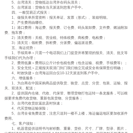
5、台湾清关：货物抵达台湾并在码头清关；
5、台湾派送：货物在当天派送到您客户手中。
四、一般贸易正式报关：
1、做报关单所需资料：报关单证、发票（形式）、装箱明细。
2、产生费用由哪些。
1）港口费用：海运费、报关费、订仓费、码头装卸费、文件费、燃油附加
费、拖车费；
2）清关费用：关税、营业税、特殊税费、商检费、电检费；
3）清关完：领柜费、拆柜费、分派费、偏远派送费。
五、海运优势：
1、手续简单＞只需一个电话我们上门提货并将繁琐的报关、清关、批文等
手续我们代为办理；
2、费用低廉＞费用以公斤计价包税包费（包含运输、税费、手续费等）；
3、安全无忧＞正规报关双清门到门我们独立完成安全有保障责任明确；
4、时效快捷＞台湾海运回台仅10-12天派送到客户手中。
六、增值服务：
1、为台商在中国采购商品提供取货、验货、点货、分货、包装、运输、报
关、双清关、配送；
2、提供国内仓储、代收、代保管、整理货物打包运转一条龙服务，可以根
据要求免费代收货物、重新包装货物、分货服务；
3、台湾代收货款返款及时快速；
4、代买货物运输保险；
5、台湾全省免费送货，注意只送到一楼不上楼，海运偏远地区要加收派件
费用。
七、客户须知：
1、机器需提供说明书与材积数、重量、货价、尺寸、厂牌、型录、图片，