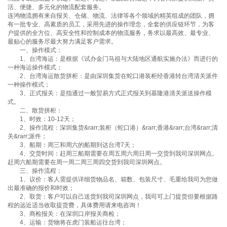
活、便捷、多元化的物流配套服务。
连鸿物流拥有来自报关、仓储、物流、法律等各个领域的精英组成的团队，拥
有一批专业、高素质的员工，采用先进的操作理念，全套的供应链环节，为客
户提供的全方位、高安全性和控制成本的物流服务，务求以最高效、最专业、
最贴心的服务尽最大努力满足客户需求。
一、操作模式：
1、台湾海运：是根据《试办金门马祖与大陆地区通航实施办法》而进行的
一种海运操作模式；
2、台湾海运散货拼柜：是由深圳集货在蛇口港装柜经香港转台湾清关派件
一种操作模式；
3、正式报关：是指通过一般贸易方式正式报关到基隆港清关派送操作模
式。
二、散货拼柜：
1、时效：10-12天；
2、操作流程：深圳集货&rarr;装柜（蛇口港）&rarr;香港&rarr;台湾&rarr;清
关&rarr;派件；
3、船期：周三和周六的船期到达台湾7天；
4、交货时间：赶周三船期需要在周五周六周日周一交货到我司深圳网点。
赶周六船期需要在周一周二周三周四交货到我司深圳网点。
三、操作流程：
1、议价：客人需提供详细货物品名、箱数、包装尺寸、毛重给我司为您做
出最准确的报价和时效；
2、取货：客户可以自己送货到我司深圳网点，我司可上门提货但要根据路
程的远近适当收取提货费，具体费用请来电咨询！
3、商检报关：在深圳口岸报关商检；
4、运输：货物将在虎门装船运往台湾；