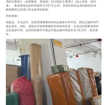
托运展示
湾的主要港口（如基隆港、高雄港）到大陆的主要港口（如上海港、深圳
港），集装箱海运的时间通常在3至7天之间。具体时间还会受到航线安排、
联系我们
船期频率以及港口作业效率的影响。
特殊货物：
Close Menu
危险品、冷冻品等：这类货物需要特殊的运输条件和手续，因此运输时间可
能会更长。例如，危险品可能需要额外的审批和监管，冷冻品则需要保持恒
定的温度环境。这些特殊要求可能会导致运输时间延长至7至10天，甚至更
长。