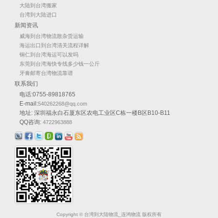
大陆到台湾搬家
台湾到大陆进口
新闻资讯
威海到台湾物流散杂货运输
海运出口到台湾清关流程详解
铜仁到台湾海运可以发吗
东莞到台湾海快专线多少钱一公斤
牙膏邮寄台湾物流靠谱
联系我们
电话:0755-89818765
E-mail:
540262268@qq.com
地址: 深圳福永白石厦东区农电工业区C栋一楼B区B10-B11
QQ咨询:
4722963888
Copyright © 台湾到大陆物流_连鸿物流 版权所有