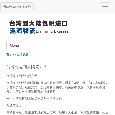
Toggle
台湾到大陆物流专线
naviga
主营业务
Menu
台湾海运到大陆
首页
>>
台湾快递
台湾到大陆货运
台湾海运到大陆要几天
大陆到台湾搬家
台湾到大陆进口
台湾海运到大陆要几天
台湾海运到大陆所需时间因多种因素而异，通常在3至10天之间，具体取决
栏目导航
于货物类型、运输方式、起始港和目的港、清关效率以及天气和海况等因
素。以下是对各影响因素的详细分析：
关于我们
主营业务
一、台湾海运到大陆货物类型与运输方式
货物跟踪
普通货物：
新闻资讯
台湾快递
集装箱海运：这是最常见的海运方式，适用于大批量、标准化的货物。从台