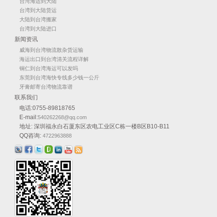
台湾海运到大陆
台湾到大陆货运
大陆到台湾搬家
台湾到大陆进口
新闻资讯
威海到台湾物流散杂货运输
海运出口到台湾清关流程详解
铜仁到台湾海运可以发吗
东莞到台湾海快专线多少钱一公斤
牙膏邮寄台湾物流靠谱
联系我们
电话:0755-89818765
E-mail:
540262268@qq.com
地址: 深圳福永白石厦东区农电工业区C栋一楼B区B10-B11
QQ咨询:
4722963888