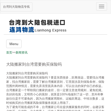
Toggle
台湾到大陆物流专线
naviga
主营业务
Menu
台湾海运到大陆
首页
>>
新闻资讯
台湾到大陆货运
大陆搬家到台湾需要购买保险吗
大陆到台湾搬家
台湾到大陆进口
大陆搬家到台湾需要购买保险吗
大陆搬家到台湾需要购买保险吗？要是东西很多，距离很远，需要找台湾搬
家，找台湾搬家前，需要了解台湾搬家原则，它里面涉及到保险条例，保险
栏目导航
范围外两种情况，需要先弄清里面具体内容，可以合法的保护自己的权益。
关于我们
台湾搬家是一个帮助我们搬家的途径，但一定要注意使用规则，避免犯规。
主营业务
良好的包装，文明而小心的装卸，就算是100%地做到了这一切，意外和事
货物跟踪
故往往是不可避免的，因为台湾搬家周期长、运输距离远、中转次数多，这
时候购买的台湾搬家风险保障服务就派上用场了。
新闻资讯
为了避免可能造成的不幸，台湾搬家公司在提供搬家服务的同时，会建议客
台湾快递