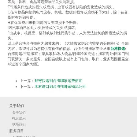
酒类、饮料、食品等违禁物品丢失与破损。
F气候条件造成的损失或磨损，虫害或固有缺陷的变化造成的损失。
G任何物品内部的电气设备、机械、数据的损坏或磨损不予索赔，除非在交
货时有外部损伤。
H在保险费用未收到前的丢失或损不予赔偿。
I因汽车自己的动力失控造成的丢失或损坏。
J由战争、核反应、辐射或放射性污染引起，人为无法控制的因素造成的损
失。
以上是台快台湾搬家为您带来的：《大陆搬家到台湾需要购买保险吗》全部
内容，希望可以为您提供有价值的信息。台快台湾搬家专业从事
台湾快递
/
台湾海运/空运搬家；家具家私/私人物品/行李跨国托运；搬家海外/回国门到
门双清关一条龙服务。全国县级以上城市上门包装、取件，业务范围覆盖全
球近百个国家/地区。
上一篇：
邮寄快递到台湾哪家运费便宜
下一篇：
木材进口到台湾找哪家物流公司
关于我们
关于我们
托运展示
联系我们
服务项目