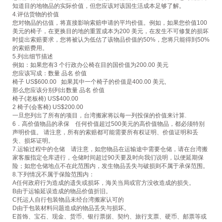
知道目的地物品的实际价值，但您应该对该国生活成本足够了解。
4.评估货物的价值
您对物品的估值，将直接影响索赔申请的平均价值。例如，如果您价值100
美元的椅子，在更换目的地的重置成本为200 美元，在发生不可修复的损坏
时提出索赔要求，您将被认为低估了该物品价值的50%，您将只能得到50%
的索赔费用。
5.列出细节描述
例如：如果您有3 个行政办公椅在目的国价值为200.00 美元
您应该写成：数量 品名 价值
椅子 US$600.00 如果其中一个椅子的价值是400.00 美元,
那么您应该分别列出数量 品名 价值
椅子(老板椅) US$400.00
2 椅子(会客椅) US$200.00
一旦您列出了所有的项目，台湾搬家将以每一列投保的价值来计算.
6．高价值物品的承保 任何价值超过500美元的高价值物品，都必须特别
声明价值。 请注意，所有的索赔都可能需要所有权证明、价值证明和丢
失、损坏证明。
7.运输过程中的仓储 请注意，如您物品在运输途中需要仓储，请在台湾搬
家客服指定仓库进行，仓储时间超过90天要及时向我们说明，以便延期保
险；如您仓储地点不在此范围内，发生物品丢失与破损则不属于承保范围。
8.下列情况不属于保险范围内：
A任何政府行为造成的遗失或损坏，海关当局或官方没收造成的损失。
B由于运输延误造成的物品价值折旧。
C托运人自行包装物品未经台湾搬家认可的
D由于包装材料问题造成的物品丢失与损坏。
E首饰、宝石、现金、货币、银行票据、契约、旅行支票、硬币、邮票等或