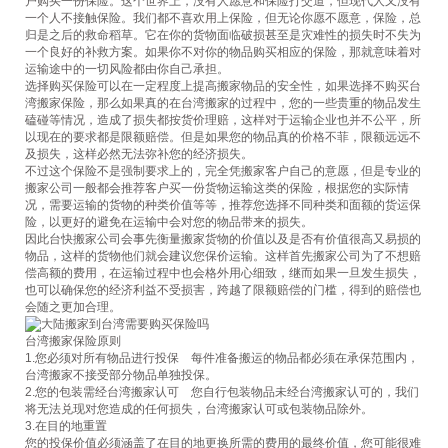
户购买一份保险。这个世界上，没有人愿意和保险打交道，但现代人又没有
托运展示
一个人不接触保险。我们都不喜欢用上保险，但无论你愿不愿意，保险，总
联系我们
归是之后的救命稻草。它在你的货物面临破损甚至是灾难性的损失时不失为
一个良好的补救方案。如果你不对你的物品购买相应的保险，那就意味着对
Close Menu
运输途中的一切风险都由你自己承担。
选择购买保险可以在一定程度上提高搬家物品的安全性，如果选择不购买台
湾搬家保险，那么如果真的在台湾搬家的过程中，您的一些贵重的物品发生
磕碰等情况，造成了损失都按货价理赔，这样对于运输企业也并不公平，所
以现在的要求都是限额赔偿。但是如果您的物品真的价格不菲，限额远远不
及损失，这样必然无法弥补您的经济损失。
不过这个保险不是强制要求上的，完全凭搬家客户自己的意愿，但是专业的
搬家公司一般都会推荐客户买一份货物运输这类的保险，根据您的实际情
况，需要运输的货物的种类价值等等，推荐您选择不同种类和面额的货运保
险，以更好的避免在运输中会对您的物品带来的损失。
因此台快搬家公司会事先衡量搬家货物的价值以及是否有价值很高又易损的
物品，这样的货物他们就会建议您保价运输。这样首先搬家公司为了不想赔
偿高额的费用，在运输过程中也会格外用心细致，继而如果一旦发生损失，
也可以确保您的经济利益不受损害，跨越了限额赔偿的门槛，得到的赔偿也
会随之更加合理。
台湾搬家保险原则
1.您必须对所有物品进行投保 每件准备搬运的物品都必须在承保范围内，
台湾搬家不接受部分物品单独投保。
2.您的包装需经台湾搬家认可 您自行包装物品未经台湾搬家认可的，我们
将无法兑现对您造成的任何损失，台湾搬家认可或包装物品除外。
3.在目的地重置
您的投保价值必须涵盖了在目的地更换所需的费用的最终价值，您可能很难