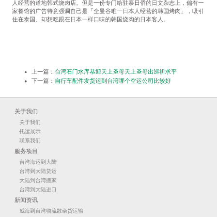
人经营的道地韩式烧肉店。但是一份专门给驻泰日侨的日文杂志上，偏有一
家餐馆的广告特意强调自己是「全曼谷唯一日本人经营的韩国烤肉」，吸引
住在泰国、却想吃跟在日本一样口味的韩国烧肉的日本客人。
上一篇：
台湾石门水库恭迎天上圣母天上圣母出巡祈求平
下一篇：
自行车配件发货运到台湾哪个空运公司比较好
关于我们
关于我们
托运展示
联系我们
服务项目
台湾海运到大陆
台湾到大陆货运
大陆到台湾搬家
台湾到大陆进口
新闻资讯
威海到台湾物流散杂货运输