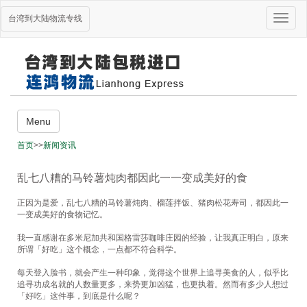
Toggle
台湾到大陆物流专线
naviga
主营业务
Menu
台湾海运到大陆
首页
>>
新闻资讯
台湾到大陆货运
乱七八糟的马铃薯炖肉都因此一一变成美好的食
大陆到台湾搬家
台湾到大陆进口
正因为是爱，乱七八糟的马铃薯炖肉、榴莲拌饭、猪肉松花寿司，都因此一
一变成美好的食物记忆。
栏目导航
我一直感谢在多米尼加共和国格雷莎咖啡庄园的经验，让我真正明白，原来
关于我们
所谓「好吃」这个概念，一点都不符合科学。
主营业务
货物跟踪
每天登入脸书，就会产生一种印象，觉得这个世界上追寻美食的人，似乎比
追寻功成名就的人数量更多，来势更加凶猛，也更执着。然而有多少人想过
新闻资讯
「好吃」这件事，到底是什么呢？
台湾快递