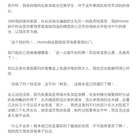
托运展示
高中时，我有段期间在新加坡当交换学生，对于这件事因此有非常深刻的体
联系我们
认。
Close Menu
当时我的接待家庭，住在还相当偏僻的文礼区一间政府组屋里，我的Home
妈不时会坚持要我带着臭味四溢的榴莲搭公交车转地铁去学校当中午的便
当，让我非常为难。
「这个很好吃！」Home妈会眼睛发亮地看着我出门。
我只能在心里偷偷嘟囔着：「这一点都不好吃啊！而且味道那么重，丢脸死
了！」
所以后来在泰国看到对着餐桌上鱼露作呕的西方人，我也完全能够同理心对
待。
「你疯了吗？快丢掉，这不叫『鲜美』，这根本是已经腐烂了啊！」
这么说也没错，因为鱼露就是用海水鱼加盐发酵，在各种微生物繁殖时分泌
的各种酶的作用下，从木桶底部流出来的液体，流出来再倒回去木桶，反覆
几次好几个月以后才会变成「原汁」。再把这臭到不行的原汁在大太阳底下
连晒三个礼拜左右，就变成市售的鱼露，制作过程要将近半年，而且无论放
多久都不会坏。
「什么不会坏！根本就已经是腐坏到了极致的东西，不可能再更坏了啊！」
我的西方朋友捂着鼻子抗议。