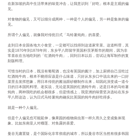
在新加坡的高中生活带来的味觉冲击，让我意识到「好吃」根本是主观的偏
见。
对食物的偏见，又可以细分成两种，一种是个人的偏见，另一种是集体的偏
见。
所谓个人偏见，就像我对传统日式「马铃薯炖肉」的喜爱。
走到日本全国各地大小食堂，一定都可以找得到这道家常菜。这道料理，其
实是1870年到1878年间，东乡平八郎留学英国朴茨茅斯市的期间，因为非
常喜欢在当地吃到的「红酒炖牛肉」，回到日本以后，尝试让海军制作的复
刻版料理。
可惜当时的日本，既没有葡萄酒，也没有英国的酱汁，加上厨师自己没吃过
红酒炖牛肉，根本不晓得应该是什么味道，只好从东乡口中说出来的一口好
菜里去发挥想象，用日本传统的酱油跟砂糖制作出来，却因此演变成一道今
日的日本国民料理。老实说，无论是英国的红酒炖牛肉，还是日本的马铃薯
炖肉，两种我吃的机会都很多，但是情感上，我亚洲的味蕾坚决选站在东乡
平八郎这边，认为日式马铃薯炖肉确实比英国的炖牛肉好吃得多。
就是一种个人偏见。
但是个人偏见也可能延伸，像果园的植物病虫害一样久而久之变成集体现
象。比如东南亚人对榴莲、对鱼露的喜爱。
曼谷无庸置疑，是个国际化非常彻底的城市，所以曼谷市区当然有很多韩国